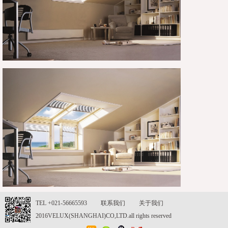
TEL +021-56665593
联系我们
关于我们
2016VELUX(SHANGHAI)CO,LTD.all rights reserved